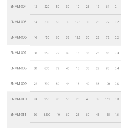
ENMM-004
12
220
50
30
10
25
19
61
0.1
ENMM-005
14
330
60
35
12.5
30
23
72
0.2
ENMM-006
16
450
60
35
12.5
30
23
72
0.2
ENMM-007
18
550
72
40
16
35
28
86
0.4
ENMM-008
20
630
72
40
16
35
28
86
0.4
ENMM-009
22
790
80
44
18
40
33
100
0.6
ENMM-010
24
950
90
50
20
45
38
111
0.8
ENMM-011
30
1,500
110
60
25
60
46
135
1.6