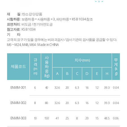
재 질
: 탄소강 단강품
시험하중
: 보증하중 = 사용하중 × 3, 파단하중 = KS B 1034 참조
표면처리
: 비도금 / 전기아연도금
참고자료
: KS B 1034
기 타
고객의 요구가 있을 경우에는 비파괴검사 / 검사기관의 검사품을 공급할 수 있다.
M6 ~ M24, M48, M64 : Made in CHINA
사
규
무
치수
(mm)
용
격
게
제품코드
하
(m
(k
중
m)
A
B
C
D
E
H
g)
(kg)
ENMM-001
6
40
32.6
20
6.3
16
12
39.3
0.04
ENMM-002
8
80
32.6
20
6.3
16
12
39.3
0.04
ENMM-003
10
150
41
25
8
20
15
48.5
0.06