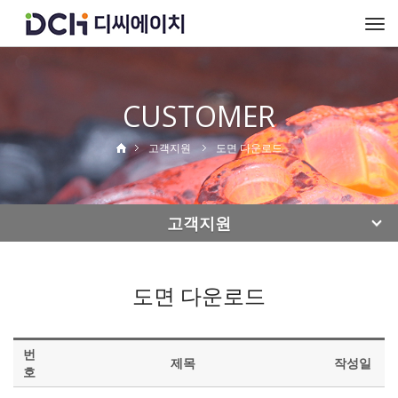
To
na
CUSTOMER
고객지원
도면 다운로드
고객지원
도면 다운로드
번
제목
작성일
호