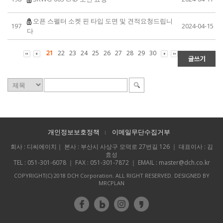
오픈 스펠터 소켓 핀 타입 도면 및 견적요청드립니
197
2024-04-15
다
21
22
23
24
25
26
27
28
29
30
개인정보보호정책
이메일무단수집거부
l
회사 : 디씨에이치｜ 본사 : 부산시 사상구 모덕로 27번길 126 ｜ 대표이사 : 김
효성
TEL : 051-301-6078 ｜ FAX : 051-301-7872 ｜ EMAIL : master@dch.co.kr
COPYRIGHT(C) 2018 DCH Corporation. ALL RIGHT RESERVED. DESIGNED BY
MRCPLAN